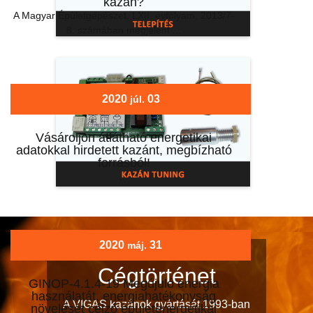
kazán?
A Magyar Épületgépészet, LXII. évfolyam, 2013/7-
8. számában megjelent ...
2020
03
júl.
Vásároljon átlátható energetikai
adatokkal hirdetett kazánt, megbízható
forrásból!
...
2020
31
máj.
Cégtörténet
GINOP-4.1.4-19 Megújuló energia
használatát, energiahatékonyság
A VIGAS kazánok gyártását 1993-ban
növelését célzó épületenergetikai