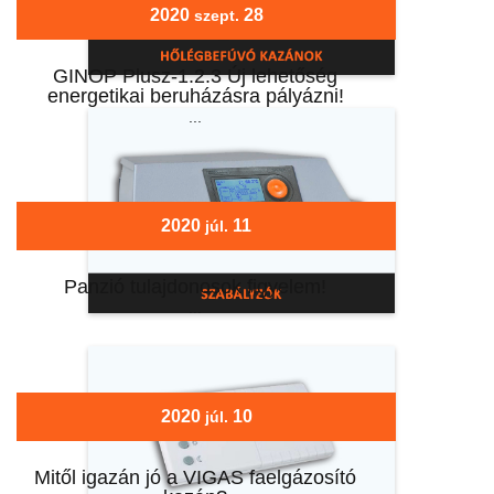
2020
28
szept.
GINOP Plusz-1.2.3 Új lehetőség
energetikai beruházásra pályázni!
...
2020
11
júl.
Panzió tulajdonosok figyelem!
...
2020
10
júl.
Mitől igazán jó a VIGAS faelgázosító