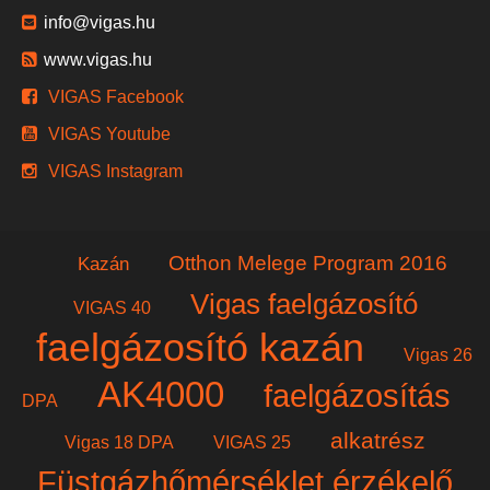
info@vigas.hu
www.vigas.hu
VIGAS Facebook
VIGAS Youtube
VIGAS Instagram
Otthon Melege Program 2016
Kazán
Vigas faelgázosító
VIGAS 40
faelgázosító kazán
Vigas 26
AK4000
faelgázosítás
DPA
alkatrész
Vigas 18 DPA
VIGAS 25
Füstgázhőmérséklet érzékelő