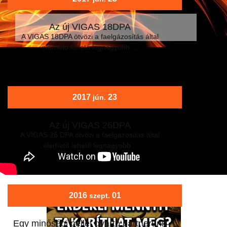
Az új VIGAS 18DPA
A VIGAS 18DPA ötvözi a faelgázosítás által
elérhető lehető legnagyobb ...
2017
23
jún.
Az új VIGAS 26DPA
A VIGAS 26 DPA ötvözi a faelgázosítás által
elérhető lehető legnagyobb...
2016
01
szept.
Egy minőségi pellet gyártó partnerünk