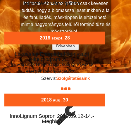
fejlesztések támogatása
indítottuk. Abban az időben csak kevesen
...
tudták, hogy a biomassza, esetünkben a fa
és fahulladék, másképpen is eltüzelhető,
mint a hagyományos felülről történő tüzelés
módszerével...
2018
28
szept.
Bővebben
Lakossági Energiahatékonysági
Hitelprogram 2018
Ne maradjon ki! Növelje lakásának, házának
energiahatékonyságát, ko...
Szerviz
Szolgáltatásaink
2018
30
aug.
InnoLignum Sopron 2019.09.12-14.-
Meghívó
...