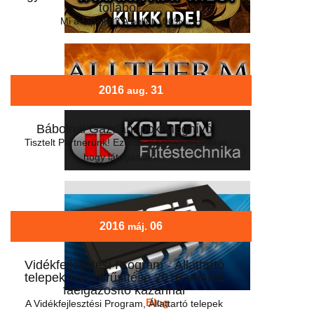
tollából...
Mi a fapellet? A pellet 100%-...
2016
31
aug.
Bábolnai Gazdanapok Meghívó
Tisztelt Partnerünk! Ezúton meghívjuk Önöket,
hogy látogassan...
2016
06
máj.
Vidékfejlesztési Program - Állattartó
telepek korszerűsítése 2016 VIGAS
faelgázosító kazánnal
Blog
A Vidékfejlesztési Program, Állattartó telepek