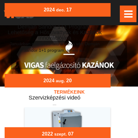
2024
17
dec.
Demján Sándor 1+1 Program:
Lehetőség a Hőszivattyúk és Kazánok
Innovációjára
Januárban már beadható a várva várt Demján
Sándor 1+1 program, amely a...
2024
20
aug.
TERMÉKEINK
Szervizképzési videó
...
2022
07
szept.