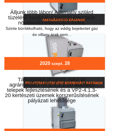
Álljunk több lábon! Alternatív szilárd
tüzelésű kazánok a további energiaár
növekedés ellensúlyozására.
Szinte borítékolható, hogy az eddig bejelentet gáz
és villany árak sem...
2020
28
szept.
Támogatási program indul az
agráriumban: VP2-4.1.1-20 állattartó
telepek fejlesztésének és a VP2-4.1.3-
20 kertészeti üzemek korszerűsítésének
pályázati lehetősége
...