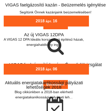
VIGAS faelgázosító kazán - Beüzemelés igénylése
Segítünk Önnek kazánjaink beüzemelésében!
2018
16
ápr.
Bővebben:
Az új VIGAS 12DPA
A VIGAS 12 DPA Ideális korszerű, új építésű házak,
energiahatékony ing...
VIGAS faelgázosító kazán - Éves felülvizsgálat
2018
06
ápr.
Végeztesse éves felülvizsgálatát velünk!
Aktuális energiatakarékossági pályázati
Bővebben:
lehetőségek 2018
Blog cikkünkben a 2018-ban elérhető
energiatakarékossági pályázati leh...