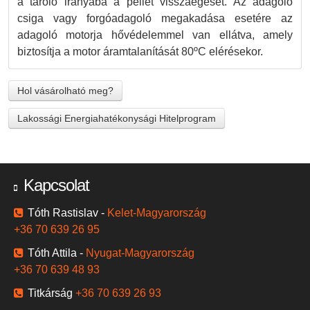
a tároló irányába a pellet visszaégését. Az adagoló
csiga vagy forgóadagoló megakadása esetére az
adagoló motorja hővédelemmel van ellátva, amely
biztosítja a motor áramtalanítását 80ºC elérésekor.
Hol vásárolható meg?
Lakossági Energiahatékonysági Hitelprogram
Kapcsolat
Tóth Rastislav -
Kelet-Magyarország
+36 70 639 26 95
Tóth Attila -
Nyugat-Magyarország
+36 70 639 48 93
Titkárság
+36 70 639 26 93