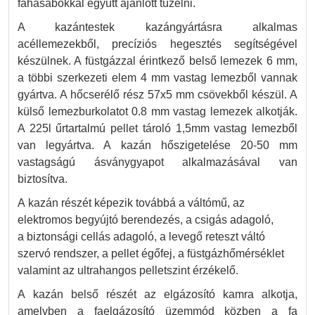
fahasábokkal együtt ajánlott tüzelni.
A kazántestek kazángyártásra alkalmas
acéllemezekből, precíziós hegesztés segítségével
készülnek. A füstgázzal érintkező belső lemezek 6 mm,
a többi szerkezeti elem 4 mm vastag lemezből vannak
gyártva. A hőcserélő rész 57x5 mm csövekből készül. A
külső lemezburkolatot 0.8 mm vastag lemezek alkotják.
A 225l űrtartalmú pellet tároló 1,5mm vastag lemezből
van legyártva. A kazán hőszigetelése 20-50 mm
vastagságú ásványgyapot alkalmazásával van
biztosítva.
A kazán részét képezik továbbá a váltómű, az
elektromos begyújtó berendezés, a csigás adagoló,
a biztonsági cellás adagoló, a levegő reteszt váltó
szervó rendszer, a pellet égőfej, a füstgázhőmérséklet
valamint az ultrahangos pelletszint érzékelő.
A kazán belső részét az elgázosító kamra alkotja,
amelyben a faelgázosító üzemmód közben a fa