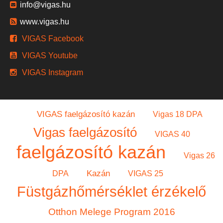
info@vigas.hu
www.vigas.hu
VIGAS Facebook
VIGAS Youtube
VIGAS Instagram
VIGAS faelgázosító kazán
Vigas 18 DPA
Vigas faelgázosító
VIGAS 40
faelgázosító kazán
Vigas 26
Kazán
DPA
VIGAS 25
Füstgázhőmérséklet érzékelő
Otthon Melege Program 2016