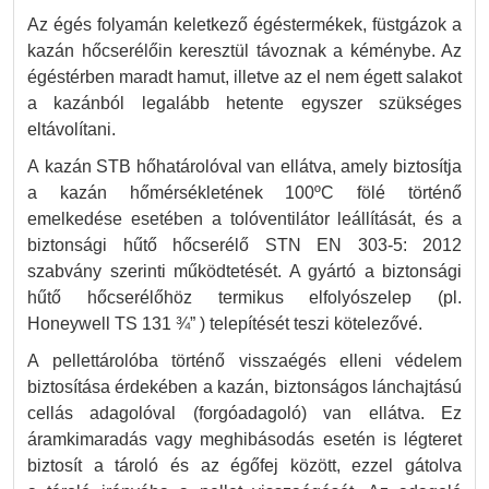
Az égés folyamán keletkező égéstermékek, füstgázok a
kazán hőcserélőin keresztül távoznak a kéménybe. Az
égéstérben maradt hamut, illetve az el nem égett salakot
a kazánból legalább hetente egyszer szükséges
eltávolítani.
A kazán STB hőhatárolóval van ellátva, amely biztosítja
a kazán hőmérsékletének 100ºC fölé történő
emelkedése esetében a tolóventilátor leállítását, és a
biztonsági hűtő hőcserélő STN EN 303-5: 2012
szabvány szerinti működtetését. A gyártó a biztonsági
hűtő hőcserélőhöz termikus elfolyószelep (pl.
Honeywell TS 131 ¾” ) telepítését teszi kötelezővé.
A pellettárolóba történő visszaégés elleni védelem
biztosítása érdekében a kazán, biztonságos lánchajtású
cellás adagolóval (forgóadagoló) van ellátva. Ez
áramkimaradás vagy meghibásodás esetén is légteret
biztosít a tároló és az égőfej között, ezzel gátolva