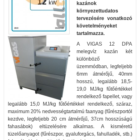
kazánok
környezettudatos
tervezésére vonatkozó
követelményeket
tartalmazza.
A VIGAS 12 DPA
melegvíz kazán két
különböző
üzemmódban, legfeljebb
6mm átmérőjű, 40mm
hosszú, legalább 18,5-
19,0 MJ/kg fűtőértékkel
rendelkező fapellet, vagy
legalább 15,0 MJ/kg fűtőértékkel rendelkező, száraz,
maximum 20% nedvességtartalmú faanyag (fűrészportól
kezdve, legfeljebb 20 cm átmérőjű, 37cm hosszúságú
fahasábok) eltüzelésére alkalmas. A kisméretű
tüzelőanyagot (fűrészpor, gyaluforgács, fahulladék, stb.)