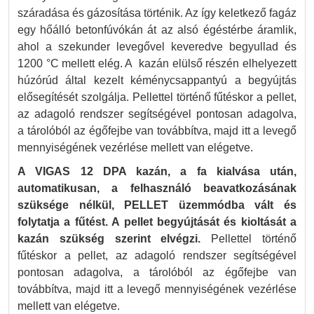
száradása és gázosítása történik. Az így keletkező fagáz
egy hőálló betonfúvókán át az alsó égéstérbe áramlik,
ahol a szekunder levegővel keveredve begyullad és
1200 °C mellett elég. A kazán elülső részén elhelyezett
húzórúd által kezelt kéménycsappantyú a begyújtás
elősegítését szolgálja. Pellettel történő fűtéskor a pellet,
az adagoló rendszer segítségével pontosan adagolva,
a tárolóból az égőfejbe van továbbítva, majd itt a levegő
mennyiségének vezérlése mellett van elégetve.
A VIGAS 12 DPA kazán, a fa kialvása után,
automatikusan, a felhasználó beavatkozásának
szüksége nélkül, PELLET üzemmódba vált és
folytatja a fűtést. A pellet begyújtását és kioltását a
kazán szükség szerint elvégzi.
Pellettel történő
fűtéskor a pellet, az adagoló rendszer segítségével
pontosan adagolva, a tárolóból az égőfejbe van
továbbítva, majd itt a levegő mennyiségének vezérlése
mellett van elégetve.