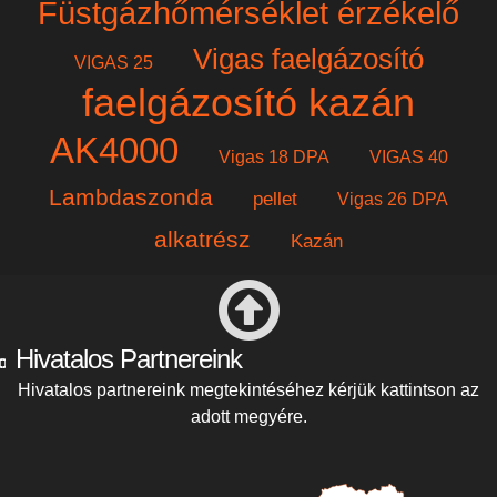
Füstgázhőmérséklet érzékelő
Vigas faelgázosító
VIGAS 25
faelgázosító kazán
AK4000
Vigas 18 DPA
VIGAS 40
Lambdaszonda
pellet
Vigas 26 DPA
alkatrész
Kazán
Hivatalos Partnereink
Hivatalos partnereink megtekintéséhez kérjük kattintson az
adott megyére.