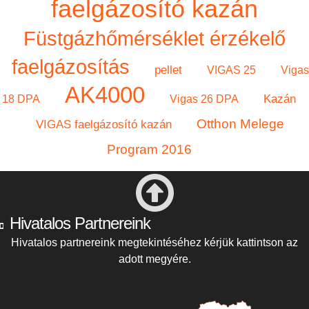
faelgázosító kazán
Füstgázhőmérséklet érzékelő
faelgázosítás
pellet
VIGAS 25
Vigas
AK4000
Kazán
18 DPA
Vigas 26 DPA
Otthon Melege
VIGAS faelgázosító kazán
Program 2016
Hivatalos Partnereink
Hivatalos partnereink megtekintéséhez kérjük kattintson az
adott megyére.