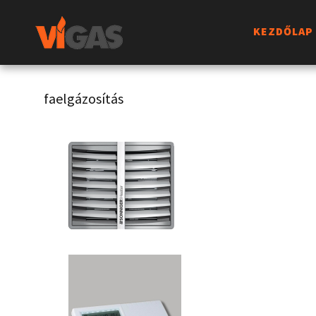
KEZDŐLAP
faelgázosítás