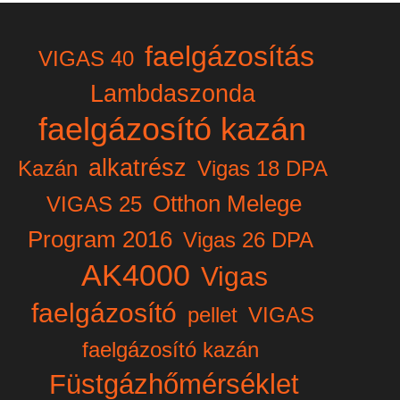
faelgázosítás
VIGAS 40
Lambdaszonda
faelgázosító kazán
alkatrész
Kazán
Vigas 18 DPA
Otthon Melege
VIGAS 25
Program 2016
Vigas 26 DPA
AK4000
Vigas
faelgázosító
pellet
VIGAS
faelgázosító kazán
Füstgázhőmérséklet