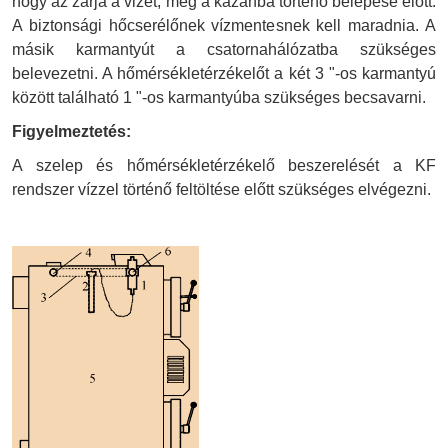
hogy az zárja a vizet, még a kazánba történő belépése előtt.
A biztonsági hőcserélőnek vízmentesnek kell maradnia. A
másik karmantyút a csatornahálózatba szükséges
belevezetni. A hőmérsékletérzékelőt a két 3 "-os karmantyú
között található 1 "-os karmantyúba szükséges becsavarni.
Figyelmeztetés:
A szelep és hőmérsékletérzékelő beszerelését a KF
rendszer vízzel történő feltöltése előtt szükséges elvégezni.