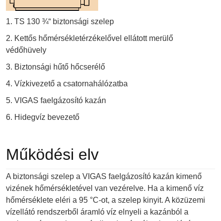
1. TS 130 ¾“ biztonsági szelep
2. Kettős hőmérsékletérzékelővel ellátott merülő
védőhüvely
3. Biztonsági hűtő hőcserélő
4. Vízkivezető a csatornahálózatba
5. VIGAS faelgázosító kazán
6. Hidegvíz bevezető
Működési elv
A biztonsági szelep a VIGAS faelgázosító kazán kimenő
vizének hőmérsékletével van vezérelve. Ha a kimenő víz
hőmérséklete eléri a 95 °C-ot, a szelep kinyit. A közüzemi
vízellátó rendszerből áramló víz elnyeli a kazánból a