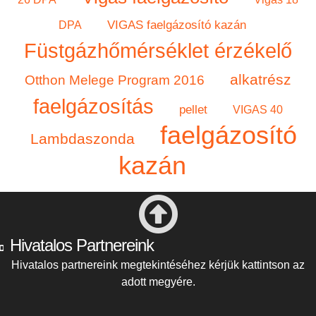
VIGAS faelgázosító kazán
DPA
Füstgázhőmérséklet érzékelő
alkatrész
Otthon Melege Program 2016
faelgázosítás
pellet
VIGAS 40
faelgázosító
Lambdaszonda
kazán
Hivatalos Partnereink
Hivatalos partnereink megtekintéséhez kérjük kattintson az
adott megyére.