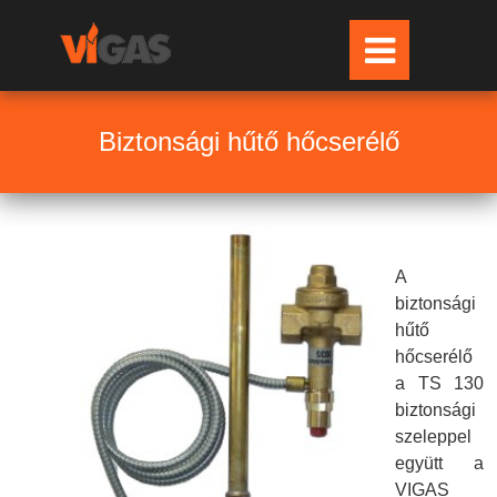
Biztonsági hűtő hőcserélő
A
biztonsági
hűtő
hőcserélő
a TS 130
biztonsági
szeleppel
együtt a
VIGAS