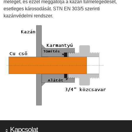
meleget, és ezzel meggátolja a kazán túlmelegedését,
esetleges károsodását. STN EN 303/5 szerinti
kazánvédelmi rendszer.
Kapcsolat