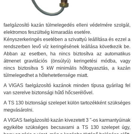
faelgázosító kazán túlmelegedés elleni védelmére szolgál,
elektromos feszültség kimaradás esetére.
Kényszerkeringés esetében a szivattyú leállítása és ezzel a
rendszerben levő víz keringésének leállása következik be.
Abban az esetben, ha nincs biztosítva az automatikus
átmenet gravitációs (önsúlyú) keringetési módba, vagy
nincs biztosítva 5 kW minimális hőfogyasztás, a kazán
túlmelegedhet a hőtehetetlensége miatt.
A VIGAS faelgázosító kazánok minden típusa gyárilag fel
van szerelve biztonsági hűtő hőcserélővel.
A TS 130 biztonsági szelepet külön tartozékként szükséges
megvásárolni.
A VIGAS faelgázosító kazán kivezetett 3 "-os karmantyúinak
egyikébe szükséges becsavarni a TS 130 szelepet úgy,