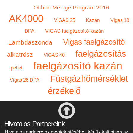
Otthon Melege Program 2016
AK4000
Kazán
VIGAS 25
Vigas 18
VIGAS faelgázosító kazán
DPA
Vigas faelgázosító
Lambdaszonda
faelgázosítás
alkatrész
VIGAS 40
faelgázosító kazán
pellet
Füstgázhőmérséklet
Vigas 26 DPA
érzékelő
Hivatalos Partnereink
Hivatalos partnereink megtekintéséhez kérjük kattintson az