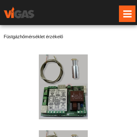
Füstgázhőmérséklet érzékelő