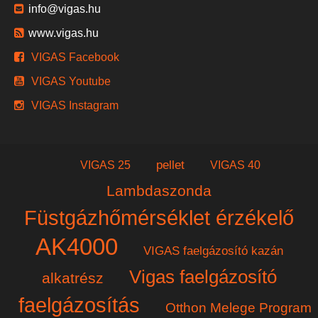
info@vigas.hu
www.vigas.hu
VIGAS Facebook
VIGAS Youtube
VIGAS Instagram
pellet
VIGAS 25
VIGAS 40
Lambdaszonda
Füstgázhőmérséklet érzékelő
AK4000
VIGAS faelgázosító kazán
Vigas faelgázosító
alkatrész
faelgázosítás
Otthon Melege Program