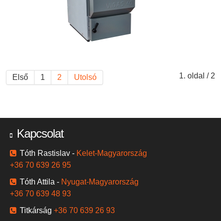
1. oldal / 2
Első
1
2
Utolsó
Kapcsolat
Tóth Rastislav -
Kelet-Magyarország
+36 70 639 26 95
Tóth Attila -
Nyugat-Magyarország
+36 70 639 48 93
Titkárság
+36 70 639 26 93