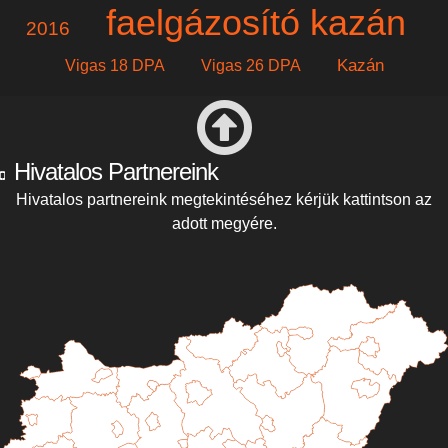
faelgázosító kazán
2016
Kazán
Vigas 18 DPA
Vigas 26 DPA
Hivatalos Partnereink
Hivatalos partnereink megtekintéséhez kérjük kattintson az
adott megyére.