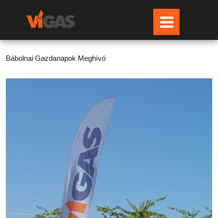
Bábolnai Gazdanapok Meghívó