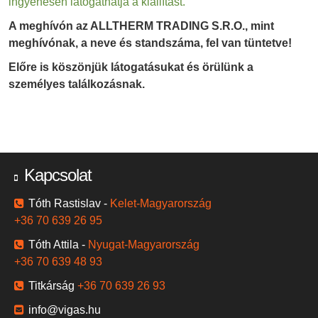
ingyenesen látogathatja a kiállítást.
A meghívón az
ALLTHERM TRADING S.R.O., mint
meghívónak, a neve és standszáma, fel van tüntetve!
Előre is köszönjük látogatásukat és örülünk a
személyes találkozásnak.
Kapcsolat
Tóth Rastislav -
Kelet-Magyarország
+36 70 639 26 95
Tóth Attila -
Nyugat-Magyarország
+36 70 639 48 93
Titkárság
+36 70 639 26 93
info@vigas.hu