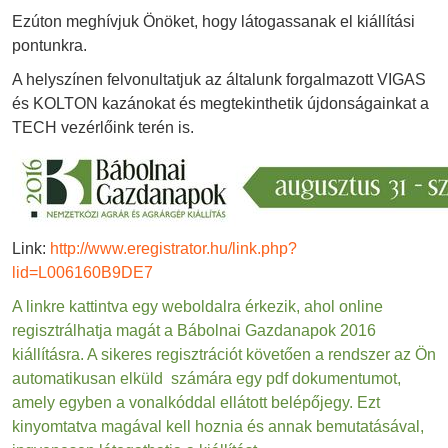
Ezúton meghívjuk Önöket, hogy látogassanak el kiállítási
pontunkra.
A helyszínen felvonultatjuk az általunk forgalmazott VIGAS
és KOLTON kazánokat és megtekinthetik újdonságainkat a
TECH vezérlőink terén is.
Link:
http://www.eregistrator.hu/link.php?
lid=L006160B9DE7
A linkre kattintva egy weboldalra érkezik, ahol online
regisztrálhatja magát a Bábolnai Gazdanapok 2016
kiállításra. A sikeres regisztrációt követően a rendszer az Ön
automatikusan elküld számára egy pdf dokumentumot,
amely egyben a vonalkóddal ellátott belépőjegy. Ezt
kinyomtatva magával kell hoznia és annak bemutatásával,