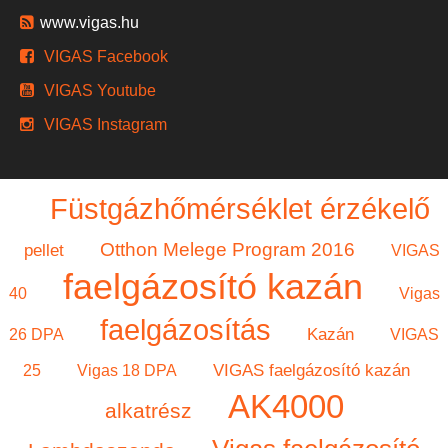
www.vigas.hu
VIGAS Facebook
VIGAS Youtube
VIGAS Instagram
Füstgázhőmérséklet érzékelő
Otthon Melege Program 2016
pellet
VIGAS
faelgázosító kazán
40
Vigas
faelgázosítás
Kazán
26 DPA
VIGAS
VIGAS faelgázosító kazán
25
Vigas 18 DPA
AK4000
alkatrész