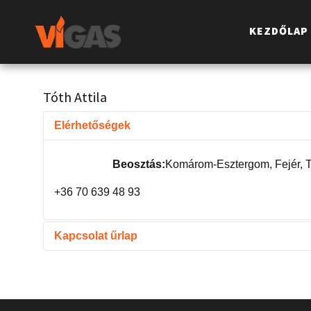
KEZDŐLAP
Tóth Attila
Elérhetőségek
Beosztás:
Komárom-Esztergom, Fejér, T
+36 70 639 48 93
Kapcsolat űrlap
E-MAIL KÜLDÉSE