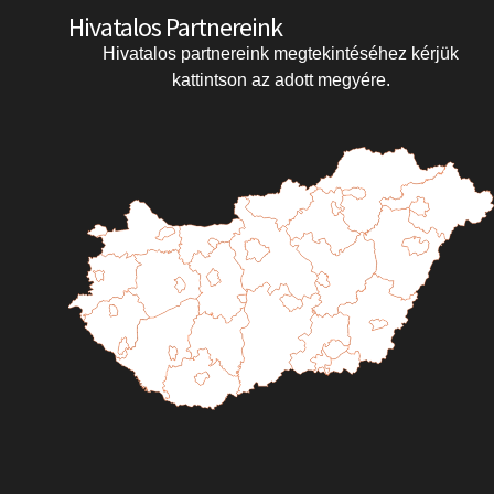
Hivatalos Partnereink
*
A mező kitöltése
Hivatalos partnereink megtekintéséhez kérjük
kötelező
kattintson az adott megyére.
Név
*
E-mail
*
Tárgy
*
Üzenet
*