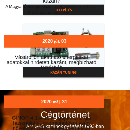
kazán?
A Magyar Épületgépészet, LXII. évfolyam, 2013/7-
8. számában megjelent ...
2020
03
júl.
Vásároljon átlátható energetikai
adatokkal hirdetett kazánt, megbízható
forrásból!
...
2020
31
máj.
Cégtörténet
GINOP-4.1.4-19 Megújuló energia
használatát, energiahatékonyság
A VIGAS kazánok gyártását 1993-ban
növelését célzó épületenergetikai