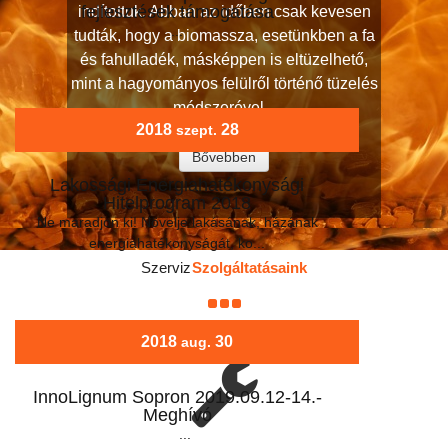
fejlesztések támogatása
indítottuk. Abban az időben csak kevesen
...
tudták, hogy a biomassza, esetünkben a fa
és fahulladék, másképpen is eltüzelhető,
mint a hagyományos felülről történő tüzelés
módszerével...
2018
28
szept.
Bővebben
Lakossági Energiahatékonysági
Hitelprogram 2018
Ne maradjon ki! Növelje lakásának, házának
energiahatékonyságát, ko...
Szerviz
Szolgáltatásaink
2018
30
aug.
InnoLignum Sopron 2019.09.12-14.-
Meghívó
...