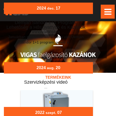
2024
17
dec.
Demján Sándor 1+1 Program:
Lehetőség a Hőszivattyúk és Kazánok
Innovációjára
Januárban már beadható a várva várt Demján
Sándor 1+1 program, amely a...
2024
20
aug.
TERMÉKEINK
Szervizképzési videó
...
2022
07
szept.