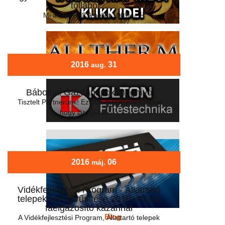
tollából...
Mi a fapellet? A pellet 100%-...
2016
31
aug.
Bábolnai Gazdanapok Meghívó
Tisztelt Partnerünk! Ezúton meghívjuk Önöket,
hogy látogassan...
2016
06
máj.
Vidékfejlesztési Program - Állattartó
telepek korszerűsítése 2016 VIGAS
faelgázosító kazánnal
Blog
A Vidékfejlesztési Program, Állattartó telepek