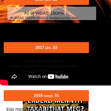
Az új VIGAS 18DPA
A VIGAS 18DPA ötvözi a faelgázosítás által
elérhető lehető legnagyobb ...
2017
23
jún.
Az új VIGAS 26DPA
A VIGAS 26 DPA ötvözi a faelgázosítás által
elérhető lehető legnagyobb...
2016
01
szept.
Egy minőségi pellet gyártó partnerünk