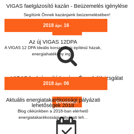
VIGAS faelgázosító kazán - Beüzemelés igénylése
Segítünk Önnek kazánjaink beüzemelésében!
2018
16
ápr.
Bővebben:
Az új VIGAS 12DPA
A VIGAS 12 DPA Ideális korszerű, új építésű házak,
energiahatékony ing...
VIGAS faelgázosító kazán - Éves felülvizsgálat
2018
06
ápr.
Végeztesse éves felülvizsgálatát velünk!
Aktuális energiatakarékossági pályázati
Bővebben:
lehetőségek 2018
Blog cikkünkben a 2018-ban elérhető
energiatakarékossági pályázati leh...