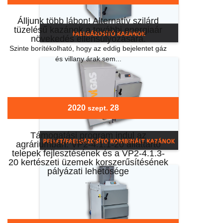
Álljunk több lábon! Alternatív szilárd
tüzelésű kazánok a további energiaár
növekedés ellensúlyozására.
Szinte borítékolható, hogy az eddig bejelentet gáz
és villany árak sem...
2020
28
szept.
Támogatási program indul az
agráriumban: VP2-4.1.1-20 állattartó
telepek fejlesztésének és a VP2-4.1.3-
20 kertészeti üzemek korszerűsítésének
pályázati lehetősége
...