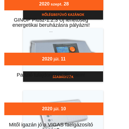
2020
28
szept.
GINOP Plusz-1.2.3 Új lehetőség
energetikai beruházásra pályázni!
...
2020
11
júl.
Panzió tulajdonosok figyelem!
...
2020
10
júl.
Mitől igazán jó a VIGAS faelgázosító