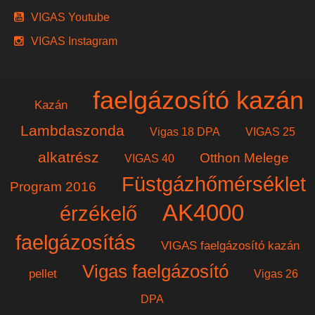
VIGAS Youtube
VIGAS Instagram
faelgázosító kazán
Kazán
Lambdaszonda
Vigas 18 DPA
VIGAS 25
alkatrész
Otthon Melege
VIGAS 40
Füstgázhőmérséklet
Program 2016
AK4000
érzékelő
faelgázosítás
VIGAS faelgázosító kazán
Vigas faelgázosító
pellet
Vigas 26
DPA