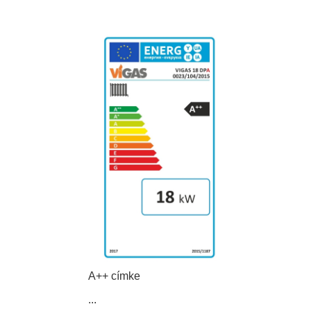
A++ címke
...