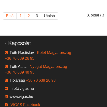
3. oldal / 3
Első
1
2
3
Utolsó
Kapcsolat
Tóth Rastislav -
Kelet-Magyarország
+36 70 639 26 95
Tóth Attila -
Nyugat-Magyarország
+36 70 639 48 93
Titkárság
+36 70 639 26 93
info@vigas.hu
www.vigas.hu
VIGAS Facebook