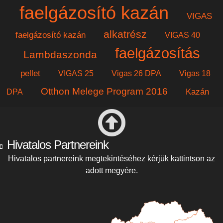
faelgázosító kazán
VIGAS
alkatrész
faelgázosító kazán
VIGAS 40
faelgázosítás
Lambdaszonda
pellet
VIGAS 25
Vigas 26 DPA
Vigas 18
Otthon Melege Program 2016
Kazán
DPA
Hivatalos Partnereink
Hivatalos partnereink megtekintéséhez kérjük kattintson az
adott megyére.